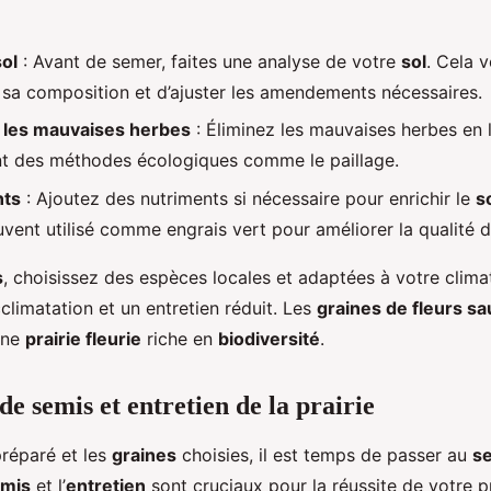
ol
: Avant de semer, faites une analyse de votre
sol
. Cela 
 sa composition et d’ajuster les amendements nécessaires.
e les mauvaises herbes
: Éliminez les mauvaises herbes en 
ant des méthodes écologiques comme le paillage.
ts
: Ajoutez des nutriments si nécessaire pour enrichir le
s
vent utilisé comme engrais vert pour améliorer la qualité 
s
, choisissez des espèces locales et adaptées à votre climat
climatation et un entretien réduit. Les
graines de fleurs s
une
prairie fleurie
riche en
biodiversité
.
e semis et entretien de la prairie
réparé et les
graines
choisies, il est temps de passer au
s
mis
et l’
entretien
sont cruciaux pour la réussite de votre pr