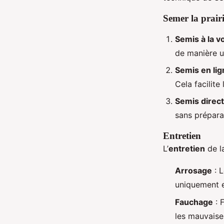
Semer la prair
Semis à la v
de manière u
Semis en lig
Cela facilite l
Semis direct
sans préparat
Entretien
L’
entretien
de l
Arrosage
: 
uniquement e
Fauchage
: 
les mauvaise