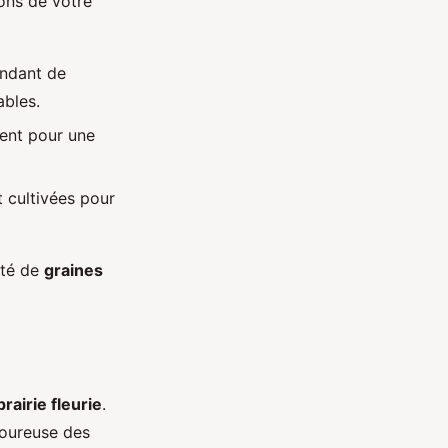
ions de votre
endant de
bles.
vent pour une
t cultivées pour
été de
graines
prairie fleurie
.
goureuse des