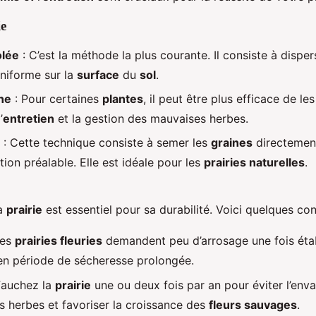
ie
olée
: C’est la méthode la plus courante. Il consiste à disper
niforme sur la
surface
du
sol
.
ne
: Pour certaines
plantes
, il peut être plus efficace de le
’
entretien
et la gestion des mauvaises herbes.
: Cette technique consiste à semer les
graines
directemen
ion préalable. Elle est idéale pour les
prairies naturelles
.
a
prairie
est essentiel pour sa durabilité. Voici quelques cons
Les
prairies fleuries
demandent peu d’arrosage une fois étab
n période de sécheresse prolongée.
Fauchez la
prairie
une ou deux fois par an pour éviter l’env
s herbes et favoriser la croissance des
fleurs sauvages
.