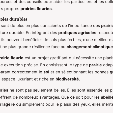
ources et des conseils pour aider les particuliers et les coll
urs propres
prairies fleuries
.
coles durables
s sont de plus en plus conscients de l’importance des
prairi
lture durable. En intégrant des
pratiques agricoles
respect
 ils peuvent bénéficier de sols plus fertiles, d’une meilleure
’une plus grande résilience face au
changement climatique
rairie fleurie
est un projet gratifiant qui nécessite une plani
ne exécution précise. En choisissant le type de
prairie
adapt
parant correctement le
sol
et en sélectionnant les bonnes
g
 espace luxuriant et riche en
biodiversité
.
uries
ne sont pas seulement belles. Elles sont essentielles 
ffrent de nombreux avantages. Que ce soit pour les
abeill
rragère
ou simplement pour le plaisir des yeux, elles mérit