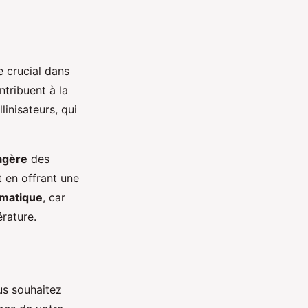
e crucial dans
ntribuent à la
linisateurs, qui
agère
des
t en offrant une
imatique
, car
rature.
s souhaitez