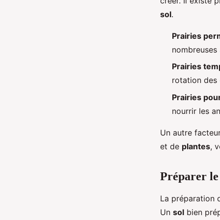
créer. Il existe
sol
.
Prairies pe
nombreuses a
Prairies tem
rotation des 
Prairies pou
nourrir les a
Un autre facteu
et de
plantes
, 
Préparer le 
La préparation 
Un
sol
bien prép