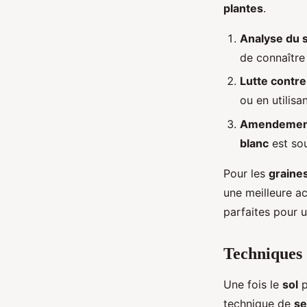
plantes
.
Analyse du s
de connaître
Lutte contr
ou en utilis
Amendemen
blanc
est sou
Pour les
graine
une meilleure ac
parfaites pour 
Techniques d
Une fois le
sol
p
technique de
se