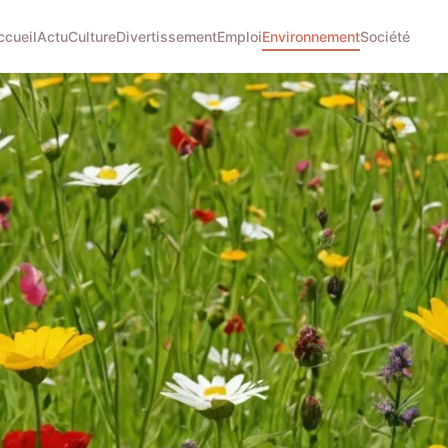
ccueil
Actu
Culture
Divertissement
Emploi
Environnement
Société