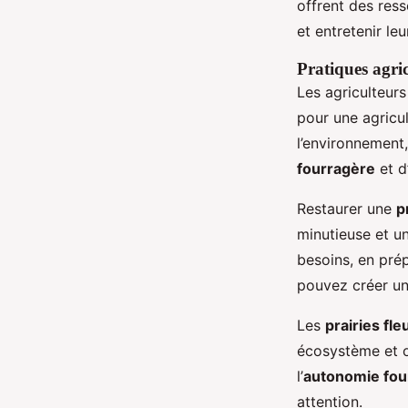
offrent des ress
et entretenir le
Pratiques agri
Les agriculteur
pour une agricu
l’environnement,
fourragère
et d
Restaurer une
p
minutieuse et u
besoins, en pré
pouvez créer un
Les
prairies fle
écosystème et o
l’
autonomie fou
attention.