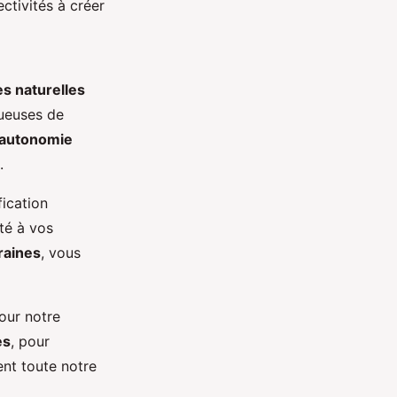
ectivités à créer
es naturelles
ueuses de
autonomie
.
fication
é à vos
raines
, vous
pour notre
es
, pour
ent toute notre