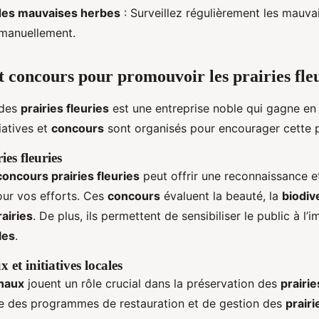
 des mauvaises herbes
: Surveillez régulièrement les mauva
 manuellement.
et concours pour promouvoir les prairies fle
 des
prairies fleuries
est une entreprise noble qui gagne en 
iatives et
concours
sont organisés pour encourager cette p
es fleuries
concours prairies fleuries
peut offrir une reconnaissance e
ur vos efforts. Ces
concours
évaluent la beauté, la
biodiv
rairies
. De plus, ils permettent de sensibiliser le public à l
les
.
 et initiatives locales
onaux
jouent un rôle crucial dans la préservation des
prairie
e des programmes de restauration et de gestion des
prairi