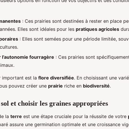
 plusieurs options en fonction de vos objectifs et des condit
rmanentes
: Ces prairies sont destinées à rester en place p
nnées. Elles sont idéales pour les
pratiques agricoles
dura
poraires
: Elles sont semées pour une période limitée, sou
cultures.
r l’autonomie fourragère
: Ces prairies sont spécifiquemen
nimaux.
r important est la
flore diversifiée
. En choisissant une vari
vous pouvez créer une
prairie
riche en
biodiversité
.
sol et choisir les graines appropriées
de la
terre
est une étape cruciale pour la réussite de votre
aré assure une germination optimale et une croissance vi