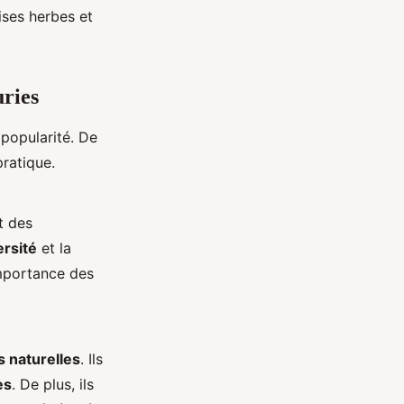
ises herbes et
uries
popularité. De
ratique.
t des
ersité
et la
’importance des
s naturelles
. Ils
es
. De plus, ils