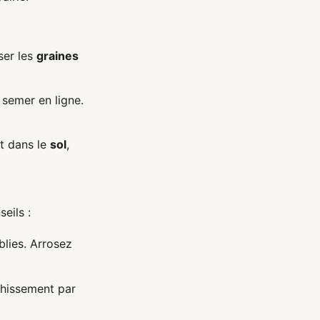
ser les
graines
s semer en ligne.
t dans le
sol
,
eils :
lies. Arrosez
ahissement par