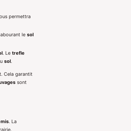
vous permettra
labourant le
sol
ol
. Le
trefle
du
sol
.
. Cela garantit
auvages
sont
emis
. La
airie.