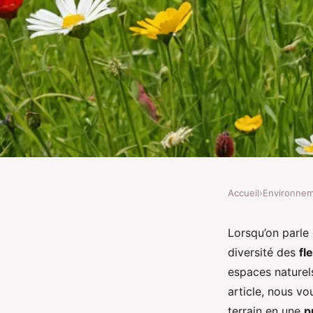
Accueil
›
Environne
ENVIRONNEMENT
Quelle est la meilleu
Lorsqu’on parle
diversité des
fl
restaurer les prairies 
espaces naturel
article, nous vo
terrain en une
p