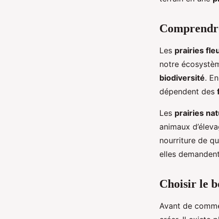
Margot
•
28 août 2024
•
5 min de lecture
Comprendre 
Les
prairies fle
notre écosystème
biodiversité
. En
dépendent des
Les
prairies nat
animaux d’élevag
nourriture de qu
elles demandent
Choisir le b
Avant de commen