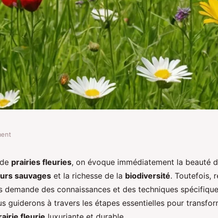
ment
re méthode pour
 de
prairies fleuries
, on évoque immédiatement la beauté de
eurs sauvages
et la richesse de la
biodiversité
. Toutefois, 
fleuries ?
s demande des connaissances et des techniques spécifique
us guiderons à travers les étapes essentielles pour transfo
rairie fleurie
luxuriante et durable.