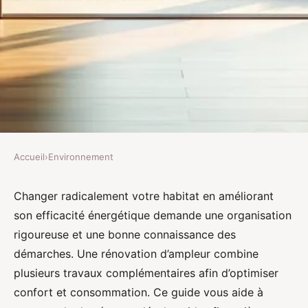
Accueil
›
Environnement
ENVIRONNEMENT
Rénovation d'ampleur :
Changer radicalement votre habitat en améliorant
son efficacité énergétique demande une organisation
optimiser votre projet
rigoureuse et une bonne connaissance des
énergétique et thermique
démarches. Une rénovation d’ampleur combine
plusieurs travaux complémentaires afin d’optimiser
Margot
•
30 octobre 2025
•
4 min de lecture
confort et consommation. Ce guide vous aide à