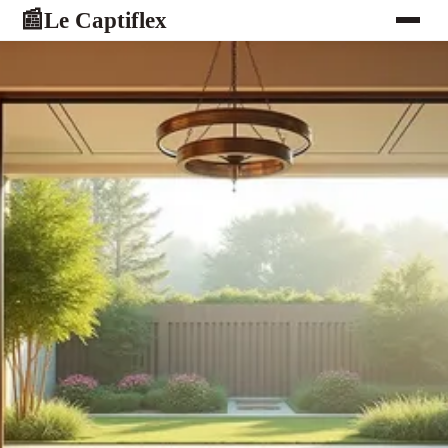
Le Captiflex
📰