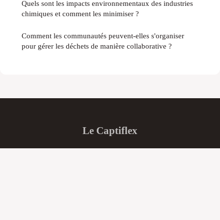
Quels sont les impacts environnementaux des industries
chimiques et comment les minimiser ?
Comment les communautés peuvent-elles s'organiser
pour gérer les déchets de manière collaborative ?
Le Captiflex
“Votre regard quotidien sur le monde d'aujourd'hui”
Mentions légales
Contact
© 2026 Le Captiflex. Tous droits réservés.