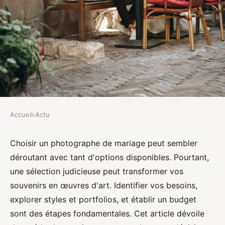
Accueil
›
Actu
ACTU
Les étapes essentielles pour
Choisir un photographe de mariage peut sembler
déroutant avec tant d'options disponibles. Pourtant,
choisir un photographe mariage
une sélection judicieuse peut transformer vos
souvenirs en œuvres d'art. Identifier vos besoins,
Margot
•
30 novembre 2024
•
5 min de lecture
explorer styles et portfolios, et établir un budget
sont des étapes fondamentales. Cet article dévoile